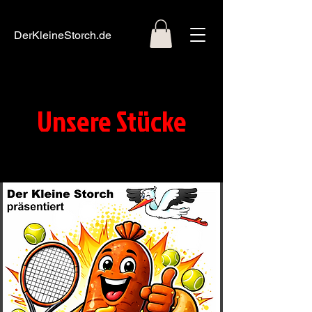
DerKleineStorch.de
Unsere Stücke