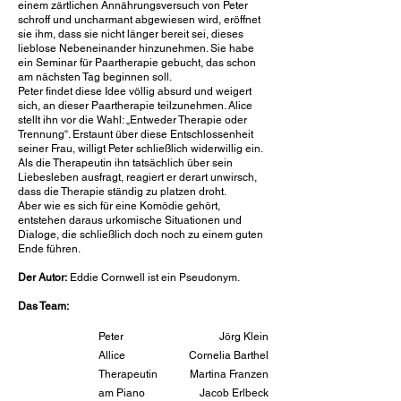
einem zärtlichen Annährungsversuch von Peter
schroff und uncharmant abgewiesen wird, eröffnet
sie ihm, dass sie nicht länger bereit sei, dieses
lieblose Nebeneinander hinzunehmen. Sie habe
ein Seminar für Paartherapie gebucht, das schon
am nächsten Tag beginnen soll.
Peter findet diese Idee völlig absurd und weigert
sich, an dieser Paartherapie teilzunehmen. Alice
stellt ihn vor die Wahl: „Entweder Therapie oder
Trennung“. Erstaunt über diese Entschlossenheit
seiner Frau, willigt Peter schließlich widerwillig ein.
Als die Therapeutin ihn tatsächlich über sein
Liebesleben ausfragt, reagiert er derart unwirsch,
dass die Therapie ständig zu platzen droht.
Aber wie es sich für eine Komödie gehört,
entstehen daraus urkomische Situationen und
Dialoge, die schließlich doch noch zu einem guten
Ende führen.
Der Autor:
Eddie Cornwell ist ein Pseudonym.
Das Team:
Peter
Jörg Klein
Allice
Cornelia Barthel
Therapeutin
Martina Franzen
am Piano
Jacob Erlbeck