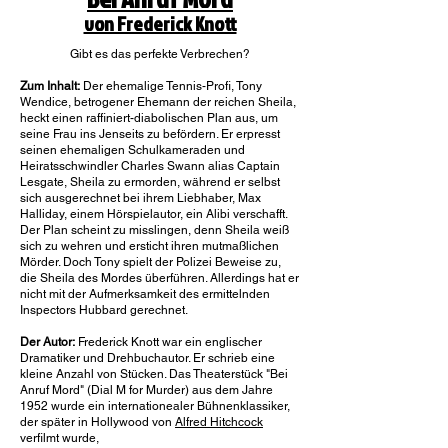
von Frederick Knott
Gibt es das perfekte Verbrechen?
Zum Inhalt:
Der ehemalige Tennis-Profi, Tony
Wendice, betrogener Ehemann der reichen Sheila,
heckt einen raffiniert-diabolischen Plan aus, um
seine Frau ins Jenseits zu befördern. Er erpresst
seinen ehemaligen Schulkameraden und
Heiratsschwindler Charles Swann alias Captain
Lesgate, Sheila zu ermorden, während er selbst
sich ausgerechnet bei ihrem Liebhaber, Max
Halliday, einem Hörspielautor, ein Alibi verschafft.
Der Plan scheint zu misslingen, denn Sheila weiß
sich zu wehren und ersticht ihren mutmaßlichen
Mörder. Doch Tony spielt der Polizei Beweise zu,
die Sheila des Mordes überführen. Allerdings hat er
nicht mit der Aufmerksamkeit des ermittelnden
Inspectors Hubbard gerechnet.
Der Autor:
Frederick Knott war ein englischer
Dramatiker und Drehbuchautor. Er schrieb eine
kleine Anzahl von Stücken. Das Theaterstück "Bei
Anruf Mord" (Dial M for Murder) aus dem Jahre
1952 wurde ein internationealer Bühnenklassiker,
der später in Hollywood von
Alfred Hitchcock
verfilmt wurde,