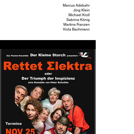
Marcus Adebahr
Ferdinand Heydahl
Jörg Klein
Dr. Harald Kuhnmann
Michael Kroll
Sabrina König
Martina Franzen
Viola Bachmann