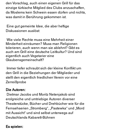
den Vorschlag, auch einen eigenen Grill für das
einzige türkische Mitglied des Clubs anzuschaffen,
da Moslems kein Schwein essen dürfen und nichts,
was damit in Berührung gekommen ist.
Eine gut gemeinte Idee, die aber heftige
Diskussionen auslöst:
Wie viele Rechte muss eine Mehrheit einer
Minderheit einräumen? Muss man Religionen
tolerieren, auch wenn man sie ablehnt? Gibt es
auch am Grill eine deutsche Leitkultur? Und sind
eigentlich auch Vegetarier eine
Glaubensgemeinschaft?
Immer tiefer schraubt sich der kleine Konflikt um
den Grill in die Beziehungen der Mitglieder und
stellt den eigentlich friedlichen Verein vor eine
Zerreißprobe
Die Autoren:
Dietmar Jacobs und Moritz Netenjakob sind
erolgreiche und umtriebige Autoren diverser
Theaterstücke, Bücher​ und Drehbücher wie für die
Fernsehserien „Stromberg“, „Pastewka“ und „Mord
mit Aussicht“ und sind selbst unterwegs auf
Deutschlands Kabarett-Bühnen
Es spielen: