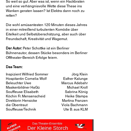
So weit so gut. Aber was ist, wenn ein Hackbraten
und eine verhängnisvolle Wette diese These ins
Wanken geraten lassen? Ist Elektra dann noch zu
retten?
Die wohl amüsantesten 120 Minuten dieses Jahres
in einer mitreißend turbulenten Komödie über
Eitelkeit und Selbstüberschätzung, aber auch über
Freundschaft, Kreativität und Wagemut.
Der Autor:
Peter Schottke ist ein Berliner
Bühnenautor, dessen Stücke besonders im Berliner
Offtheater-Bereich Erfolge feiern.
Das Team:
Inspizient Wilfried Sommer
Jörg Klein
Hospitantin Cornelia Wolf
Esther Kalunge
Beleuchter Uwe
Marcus Adebahr
Maskenbildner HaGü
Michael Kroll
Souffleuse Elisabeth
Sabrina König
Köchin Fr. Mensenscheid
Heike Stampa
Direktorin Hensicke
Martina Franzen
die Obentraut
Viola Bachmann
Souffleuse/Technik
Ute B. aus KLM