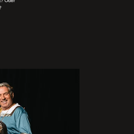
t? Oder
?