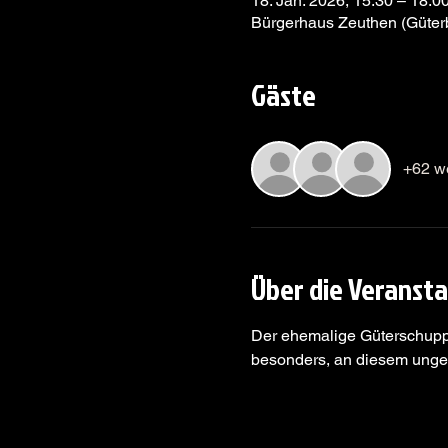
18. Jan. 2026, 15:30 – 18:0
Bürgerhaus Zeuthen (Güter
Gäste
+62 w
Über die Veranst
Der ehemalige Güterschupp
besonders, an diesem ungew