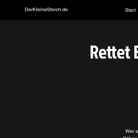
DerKleineStorch.de
Start
Rettet 
Wer s