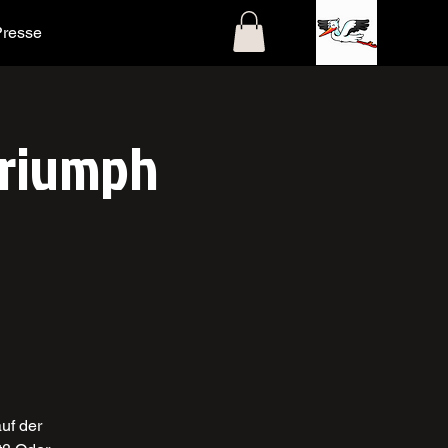
Presse
 Triumph
uf der