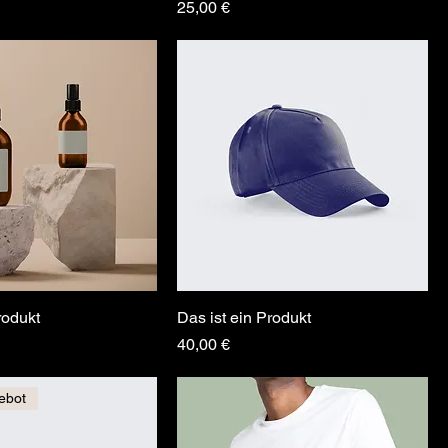
Preis
25,00 €
rodukt
Das ist ein Produkt
Preis
40,00 €
ebot