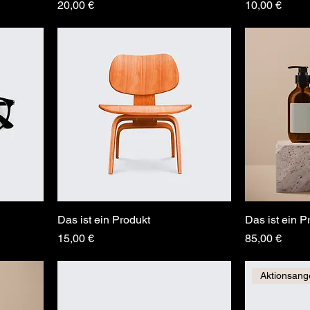
Preis
Preis
20,00 €
10,00 €
Das ist ein Produkt
Das ist ein P
Preis
Preis
15,00 €
85,00 €
Aktionsang