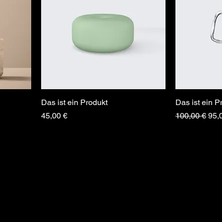
Das ist ein Produkt
Das ist ein P
Preis
Standardprei
Sal
45,00 €
100,00 €
95,
info@derkleinestorch.de
Datenschutz
Impressum