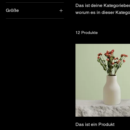
Das ist deine Kategoriebes
Größe
worum es in dieser Katego
250 ml
500 ml
12 Produkte
80 ml
Einheitsgröße
L
M
S
Das ist ein Produkt