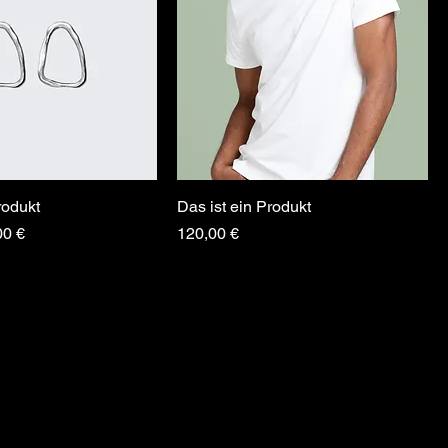
rodukt
Das ist ein Produkt
s
e-Preis
Preis
00 €
120,00 €