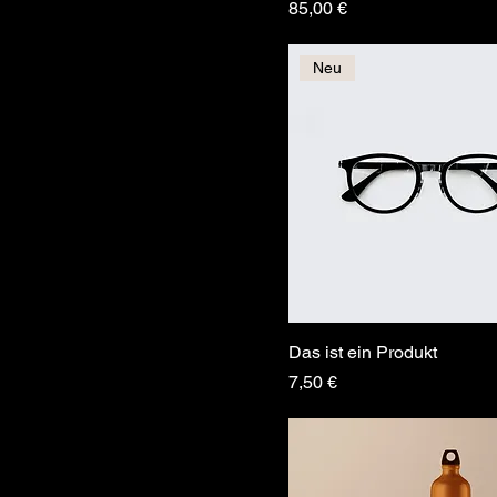
Preis
85,00 €
Neu
Das ist ein Produkt
Preis
7,50 €