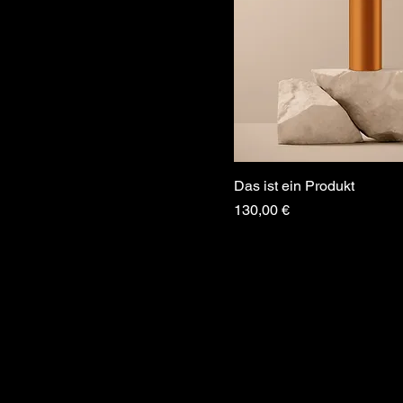
Das ist ein Produkt
Preis
130,00 €
Der Kleine Storch
2026